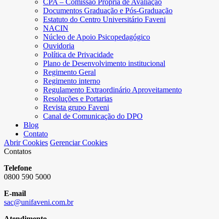
CPA – Comissão Própria de Avaliação
Documentos Graduação e Pós-Graduação
Estatuto do Centro Universitário Faveni
NACIN
Núcleo de Apoio Psicopedagógico
Ouvidoria
Política de Privacidade
Plano de Desenvolvimento institucional
Regimento Geral
Regimento interno
Regulamento Extraordinário Aproveitamento
Resoluções e Portarias
Revista grupo Faveni
Canal de Comunicação do DPO
Blog
Contato
Abrir Cookies
Gerenciar Cookies
Contatos
Telefone
0800 590 5000
E-mail
sac@unifaveni.com.br
Atendimento