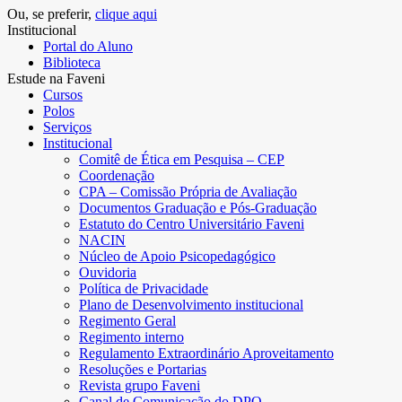
Ou, se preferir,
clique aqui
Institucional
Portal do Aluno
Biblioteca
Estude na Faveni
Cursos
Polos
Serviços
Institucional
Comitê de Ética em Pesquisa – CEP
Coordenação
CPA – Comissão Própria de Avaliação
Documentos Graduação e Pós-Graduação
Estatuto do Centro Universitário Faveni
NACIN
Núcleo de Apoio Psicopedagógico
Ouvidoria
Política de Privacidade
Plano de Desenvolvimento institucional
Regimento Geral
Regimento interno
Regulamento Extraordinário Aproveitamento
Resoluções e Portarias
Revista grupo Faveni
Canal de Comunicação do DPO