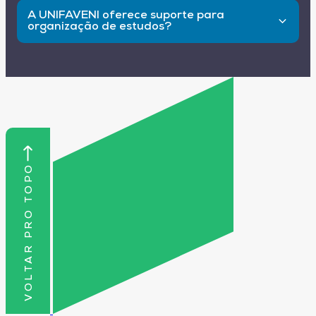
pausas regulares e utilize técnicas como o
A UNIFAVENI oferece suporte para
método Pomodoro para manter a
organização de estudos?
concentração.
Sim! Na UNIFAVENI, você tem acesso a suporte
pedagógico, professores qualificados e um
ambiente virtual que facilita a organização e o
aprendizado contínuo.
VOLTAR PRO TOPO