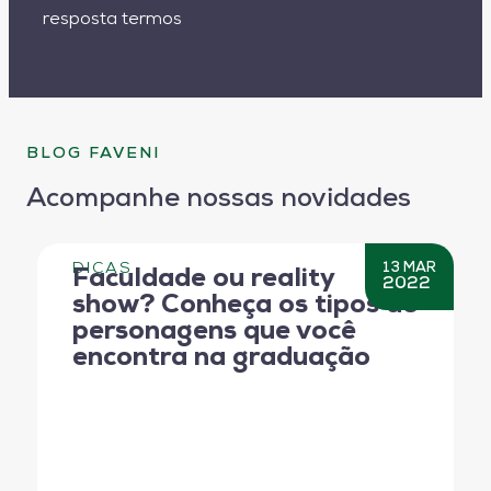
resposta termos
BLOG FAVENI
Acompanhe nossas novidades
DICAS
13 MAR
Faculdade ou reality
2022
show? Conheça os tipos de
personagens que você
encontra na graduação