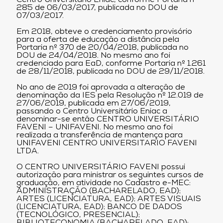
Centro Universitário Eniac, conforme Portaria nº
285 de 06/03/2017, publicada no DOU de
07/03/2017.
Em 2018, obteve o credenciamento provisório
para a oferta de educação a distância pela
Portaria nº 370 de 20/04/2018, publicada no
DOU de 24/04/2018. No mesmo ano foi
credenciado para EaD, conforme Portaria nº 1.261
de 28/11/2018, publicada no DOU de 29/11/2018.
No ano de 2019 foi aprovada a alteração de
denominação da IES pela Resolução nº 12.019 de
27/06/2019, publicada em 27/06/2019,
passando o Centro Universitário Eniac a
denominar-se então CENTRO UNIVERSITÁRIO
FAVENI – UNIFAVENI. No mesmo ano foi
realizada a transferência de mantença para
UNIFAVENI CENTRO UNIVERSITARIO FAVENI
LTDA.
O CENTRO UNIVERSITÁRIO FAVENI possui
autorização para ministrar os seguintes cursos de
graduação, em atividade no Cadastro e-MEC:
ADMINISTRAÇÃO (BACHARELADO, EAD);
ARTES (LICENCIATURA, EAD); ARTES VISUAIS
(LICENCIATURA, EAD); BANCO DE DADOS
(TECNOLÓGICO, PRESENCIAL);