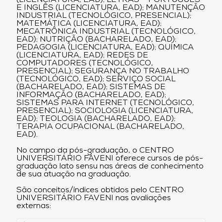
(LICENCIATURA, EAD); LETRAS – PORTUGUÊS
E INGLÊS (LICENCIATURA, EAD); MANUTENÇÃO
INDUSTRIAL (TECNOLÓGICO, PRESENCIAL);
MATEMÁTICA (LICENCIATURA, EAD);
MECATRÔNICA INDUSTRIAL (TECNOLÓGICO,
EAD); NUTRIÇÃO (BACHARELADO, EAD);
PEDAGOGIA (LICENCIATURA, EAD); QUÍMICA
(LICENCIATURA, EAD); REDES DE
COMPUTADORES (TECNOLÓGICO,
PRESENCIAL); SEGURANÇA NO TRABALHO
(TECNOLÓGICO, EAD); SERVIÇO SOCIAL
(BACHARELADO, EAD); SISTEMAS DE
INFORMAÇÃO (BACHARELADO, EAD);
SISTEMAS PARA INTERNET (TECNOLÓGICO,
PRESENCIAL); SOCIOLOGIA (LICENCIATURA,
EAD); TEOLOGIA (BACHARELADO, EAD);
TERAPIA OCUPACIONAL (BACHARELADO,
EAD).
No campo da pós-graduação, o CENTRO
UNIVERSITÁRIO FAVENI oferece cursos de pós-
graduação lato sensu nas áreas de conhecimento
de sua atuação na graduação.
São conceitos/índices obtidos pelo CENTRO
UNIVERSITÁRIO FAVENI nas avaliações
externas: