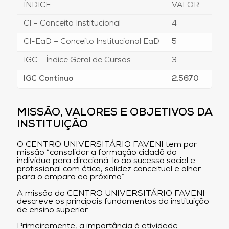
ÍNDICE
VALOR
AN
CI – Conceito Institucional
4
201
CI-EaD – Conceito Institucional EaD
5
201
IGC – Índice Geral de Cursos
3
201
IGC Contínuo
2.5670
201
MISSÃO, VALORES E OBJETIVOS DA
INSTITUIÇÃO
O CENTRO UNIVERSITÁRIO FAVENI tem por
missão “consolidar a formação cidadã do
indivíduo para direcioná-lo ao sucesso social e
profissional com ética, solidez conceitual e olhar
para o amparo ao próximo”.
A missão do CENTRO UNIVERSITÁRIO FAVENI
descreve os principais fundamentos da instituição
de ensino superior.
Primeiramente, a importância à atividade