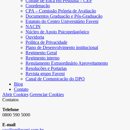
Comitê de Ética em Pesquisa – CEP
Coordenação
CPA – Comissão Própria de Avaliação
Documentos Graduação e Pós-Graduação
Estatuto do Centro Universitário Faveni
NACIN
Núcleo de Apoio Psicopedagógico
Ouvidoria
Política de Privacidade
Plano de Desenvolvimento institucional
Regimento Geral
Regimento interno
Regulamento Extraordinário Aproveitamento
Resoluções e Portarias
Revista grupo Faveni
Canal de Comunicação do DPO
Blog
Contato
Abrir Cookies
Gerenciar Cookies
Contatos
Telefone
0800 590 5000
E-mail
sac@unifaveni.com.br