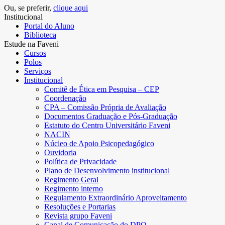
Ou, se preferir,
clique aqui
Institucional
Portal do Aluno
Biblioteca
Estude na Faveni
Cursos
Polos
Serviços
Institucional
Comitê de Ética em Pesquisa – CEP
Coordenação
CPA – Comissão Própria de Avaliação
Documentos Graduação e Pós-Graduação
Estatuto do Centro Universitário Faveni
NACIN
Núcleo de Apoio Psicopedagógico
Ouvidoria
Política de Privacidade
Plano de Desenvolvimento institucional
Regimento Geral
Regimento interno
Regulamento Extraordinário Aproveitamento
Resoluções e Portarias
Revista grupo Faveni
Canal de Comunicação do DPO