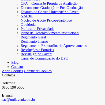
CPA – Comissão Própria de Avaliação
Documentos Graduação e Pós-Graduação
Estatuto do Centro Universitário Faveni
NACIN
Núcleo de Apoio Psicopedagógico
Ouvidoria
Política de Privacidade
Plano de Desenvolvimento institucional
Regimento Geral
Regimento interno
Regulamento Extraordinário Aproveitamento
Resoluções e Portarias
Revista grupo Faveni
Canal de Comunicação do DPO
Blog
Contato
Abrir Cookies
Gerenciar Cookies
Contatos
Telefone
0800 590 5000
E-mail
sac@unifaveni.com.br