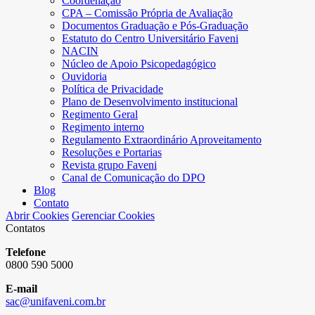
Coordenação
CPA – Comissão Própria de Avaliação
Documentos Graduação e Pós-Graduação
Estatuto do Centro Universitário Faveni
NACIN
Núcleo de Apoio Psicopedagógico
Ouvidoria
Política de Privacidade
Plano de Desenvolvimento institucional
Regimento Geral
Regimento interno
Regulamento Extraordinário Aproveitamento
Resoluções e Portarias
Revista grupo Faveni
Canal de Comunicação do DPO
Blog
Contato
Abrir Cookies
Gerenciar Cookies
Contatos
Telefone
0800 590 5000
E-mail
sac@unifaveni.com.br