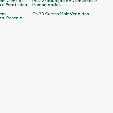
em Ciências
Pós-Graduação EAD em Artes e
 e Estatística
Humanidades
 em
Os 20 Cursos Mais Vendidos
ura, Pesca e