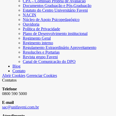
CPA – Comissão Própria de Avaliação
Documentos Graduação e Pós-Graduação
Estatuto do Centro Universitário Faveni
NACIN
Núcleo de Apoio Psicopedagógico
Ouvidoria
Política de Privacidade
Plano de Desenvolvimento institucional
Regimento Geral
Regimento interno
Regulamento Extraordinário Aproveitamento
Resoluções e Portarias
Revista grupo Faveni
Canal de Comunicação do DPO
Blog
Contato
Abrir Cookies
Gerenciar Cookies
Contatos
Telefone
0800 590 5000
E-mail
sac@unifaveni.com.br
Atendimento