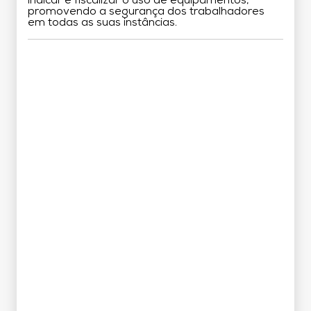
indicar e fiscalizar o uso de equipamentos,
promovendo a segurança dos trabalhadores
em todas as suas instâncias.
Grade Curricular